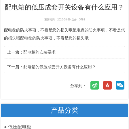
配电箱的低压成套开关设备有什么应用？
更新时间：2020-08-29 点击：5788
配电盘的防火事项，不看是您的损失哦配电盘的防火事项，不看是您
的损失哦配电盘的防火事项，不看是您的损失哦
上一篇：
配电柜的安装要求
下一篇：
配电箱的低压成套开关设备有什么应用？
分享到：
产品分类
●
低压配电柜