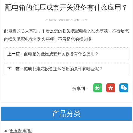
配电箱的低压成套开关设备有什么应用？
更新时间：2020-08-29 点击：5721
配电盘的防火事项，不看是您的损失哦配电盘的防火事项，不看是您
的损失哦配电盘的防火事项，不看是您的损失哦
上一篇：
配电箱的低压成套开关设备有什么应用？
下一篇：
照明配电箱设备正常使用的条件有哪些呢？
分享到：
产品分类
●
低压配电柜